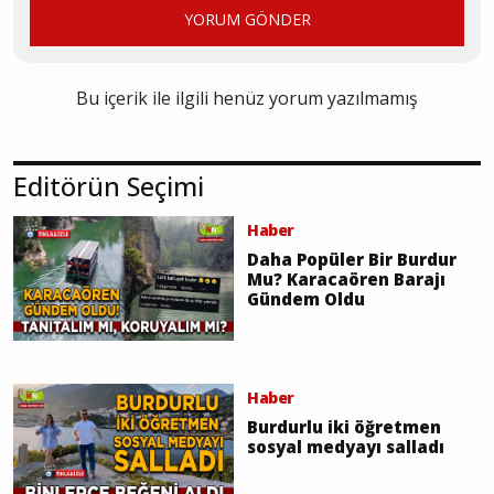
YORUM GÖNDER
Bu içerik ile ilgili henüz yorum yazılmamış
Editörün Seçimi
Haber
Daha Popüler Bir Burdur
Mu? Karacaören Barajı
Gündem Oldu
Haber
Burdurlu iki öğretmen
sosyal medyayı salladı