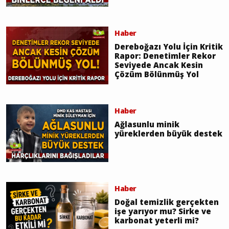
Haber
Dereboğazı Yolu İçin Kritik
Rapor: Denetimler Rekor
Seviyede Ancak Kesin
Çözüm Bölünmüş Yol
Haber
Ağlasunlu minik
yüreklerden büyük destek
Haber
Doğal temizlik gerçekten
işe yarıyor mu? Sirke ve
karbonat yeterli mi?