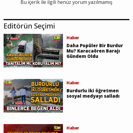
Editörün Seçimi
Haber
Daha Popüler Bir Burdur
Mu? Karacaören Barajı
Gündem Oldu
Haber
Burdurlu iki öğretmen
sosyal medyayı salladı
Haber
Dereboğazı Yolu İçin Kritik