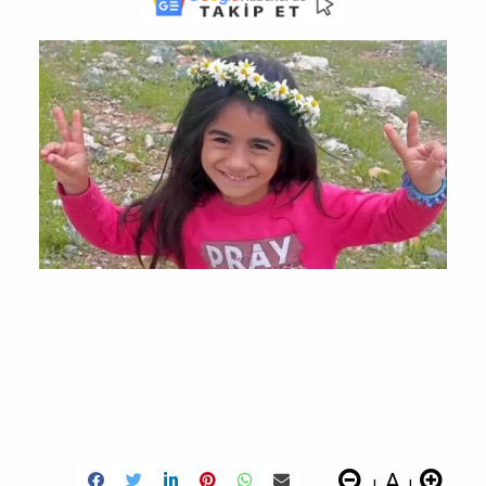
A
|
|