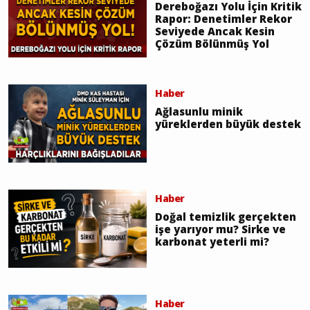
Rapor: Denetimler Rekor
Seviyede Ancak Kesin
Çözüm Bölünmüş Yol
Haber
Ağlasunlu minik
yüreklerden büyük destek
Haber
Doğal temizlik gerçekten
işe yarıyor mu? Sirke ve
karbonat yeterli mi?
Haber
Bucaklı Fenomen Survivor