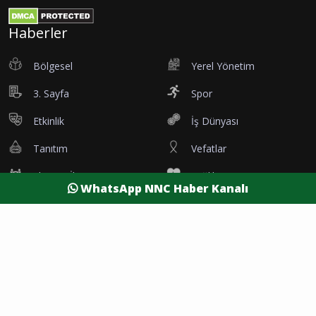
Haberler
Bölgesel
Yerel Yönetim
3. Sayfa
Spor
Etkinlik
İş Dünyası
Tanıtım
Vefatlar
Eleman İlanı
Sağlık
WhatsApp NNC Haber Kanalı
Dünya
Resmi Reklamlar
Kesintiler
Siyaset
Yaşam
Yazarlar
Foto Galeri
Video Galeri
Nöbetçi Eczaneler
Namaz Vakitleri