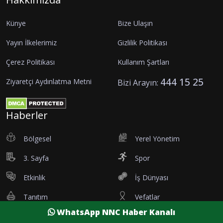
Künye
Bize Ulaşın
Yayın İlkelerimiz
Gizlilik Politikası
Çerez Politikası
Kullanım Şartları
444 15 25
Ziyaretçi Aydınlatma Metni
Bizi Arayın:
Haberler
Bölgesel
Yerel Yönetim
3. Sayfa
Spor
Etkinlik
İş Dünyası
Tanıtım
Vefatlar
WhatsApp NNC Haber Kanalı
Eleman İlanı
Sağlık