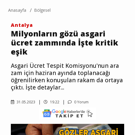
Anasayfa
Bölgesel
Antalya
Milyonların gözü asgari
ücret zammında İşte kritik
eşik
Asgari Ücret Tespit Komisyonu'nun ara
zam için haziran ayında toplanacağı
öğrenilirken konuşulan rakam da ortaya
çıktı. İşte detaylar...
31.05.2023
19.22
0 Yorum