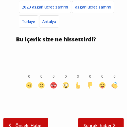
2023 asgari ücret zammı
asgari ücret zammı
Türkiye
Antalya
Bu içerik size ne hissettirdi?
0
0
0
0
0
0
0
0
Önceki Haber
Sonraki haber