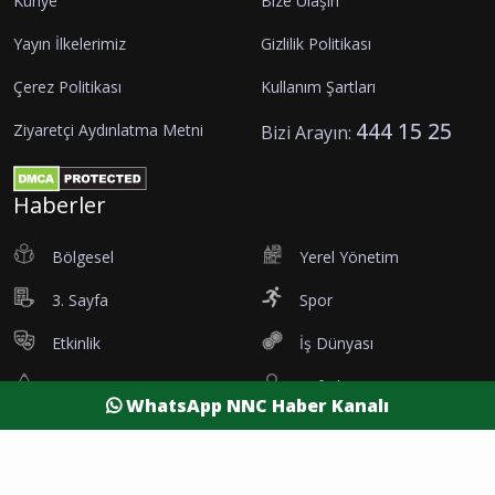
Künye
Bize Ulaşın
Yayın İlkelerimiz
Gizlilik Politikası
Çerez Politikası
Kullanım Şartları
444 15 25
Ziyaretçi Aydınlatma Metni
Bizi Arayın:
Haberler
Bölgesel
Yerel Yönetim
3. Sayfa
Spor
Etkinlik
İş Dünyası
Tanıtım
Vefatlar
WhatsApp NNC Haber Kanalı
Eleman İlanı
Sağlık
Dünya
Resmi Reklamlar