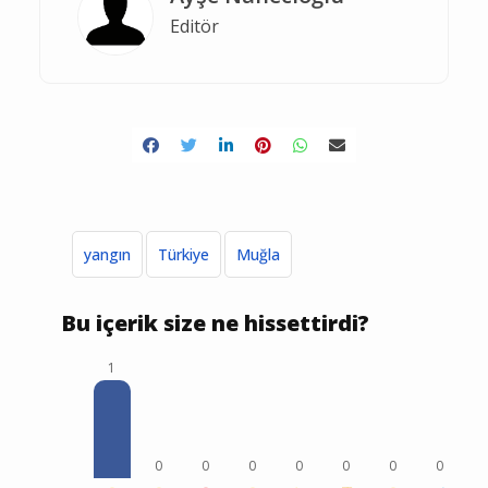
Editör
yangın
Türkiye
Muğla
Bu içerik size ne hissettirdi?
1
0
0
0
0
0
0
0