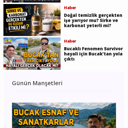
Haber
Doğal temizlik gerçekten
işe yarıyor mu? Sirke ve
karbonat yeterli mi?
Haber
Bucaklı Fenomen Survivor
hayali için Bucak’tan yola
çıktı
Günün Manşetleri