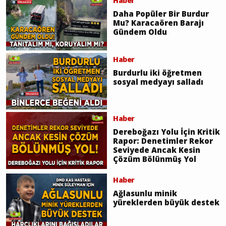
Haber
Daha Popüler Bir Burdur
Mu? Karacaören Barajı
Gündem Oldu
Haber
Burdurlu iki öğretmen
sosyal medyayı salladı
Haber
Dereboğazı Yolu İçin Kritik
Rapor: Denetimler Rekor
Seviyede Ancak Kesin
Çözüm Bölünmüş Yol
Haber
Ağlasunlu minik
yüreklerden büyük destek