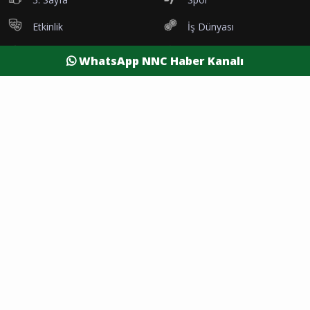
Etkinlik
İş Dünyası
Tanıtım
Vefatlar
WhatsApp NNC Haber Kanalı
Eleman İlanı
Sağlık
Dünya
Resmi Reklamlar
Kesintiler
Siyaset
Yaşam
Yazarlar
Foto Galeri
Video Galeri
Nöbetçi Eczaneler
Namaz Vakitleri
Hava Durumu
Şehirler
Burdur Son Dakika
Antalya Son Dakika
Afyon Son Dakika
Isparta Son Dakika