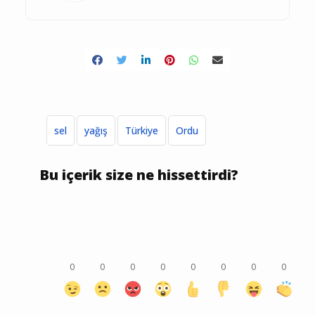
sel
yağış
Türkiye
Ordu
Bu içerik size ne hissettirdi?
0
0
0
0
0
0
0
0