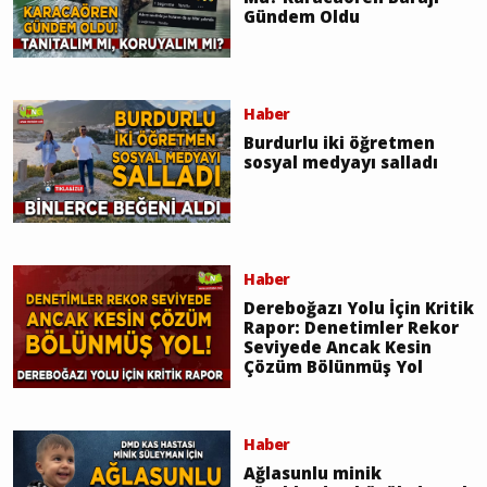
Gündem Oldu
Haber
Burdurlu iki öğretmen
sosyal medyayı salladı
Haber
Dereboğazı Yolu İçin Kritik
Rapor: Denetimler Rekor
Seviyede Ancak Kesin
Çözüm Bölünmüş Yol
Haber
Ağlasunlu minik