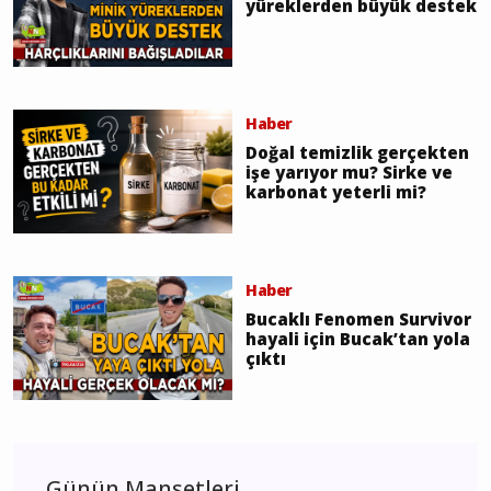
yüreklerden büyük destek
Haber
Doğal temizlik gerçekten
işe yarıyor mu? Sirke ve
karbonat yeterli mi?
Haber
Bucaklı Fenomen Survivor
hayali için Bucak’tan yola
çıktı
Günün Manşetleri