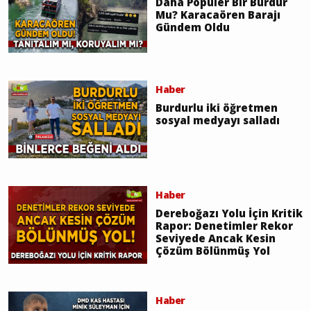
Daha Popüler Bir Burdur
Mu? Karacaören Barajı
Gündem Oldu
Haber
Burdurlu iki öğretmen
sosyal medyayı salladı
Haber
Dereboğazı Yolu İçin Kritik
Rapor: Denetimler Rekor
Seviyede Ancak Kesin
Çözüm Bölünmüş Yol
Haber