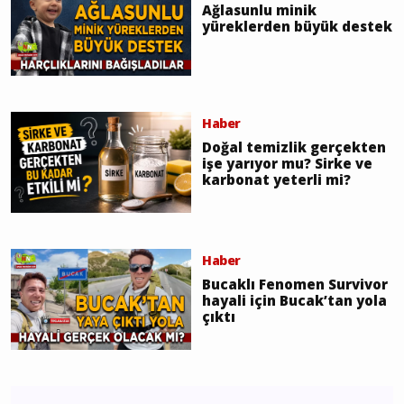
Ağlasunlu minik
yüreklerden büyük destek
Haber
Doğal temizlik gerçekten
işe yarıyor mu? Sirke ve
karbonat yeterli mi?
Haber
Bucaklı Fenomen Survivor
hayali için Bucak’tan yola
çıktı