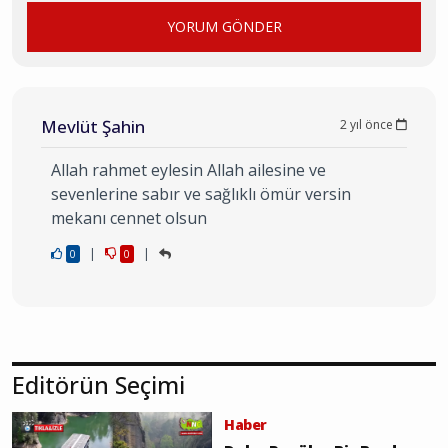
YORUM GÖNDER
Mevlüt Şahin
2 yıl önce
Allah rahmet eylesin Allah ailesine ve
sevenlerine sabır ve sağlıklı ömür versin
mekanı cennet olsun
|
|
0
0
Editörün Seçimi
Haber