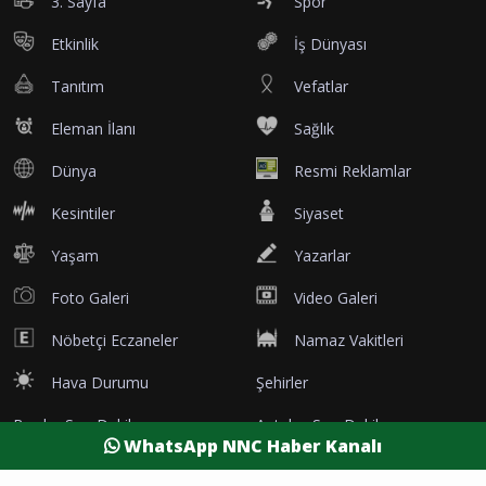
3. Sayfa
Spor
Etkinlik
İş Dünyası
Tanıtım
Vefatlar
Eleman İlanı
Sağlık
Dünya
Resmi Reklamlar
Kesintiler
Siyaset
Yaşam
Yazarlar
Foto Galeri
Video Galeri
Nöbetçi Eczaneler
Namaz Vakitleri
Hava Durumu
Şehirler
Burdur Son Dakika
Antalya Son Dakika
WhatsApp NNC Haber Kanalı
Afyon Son Dakika
Isparta Son Dakika