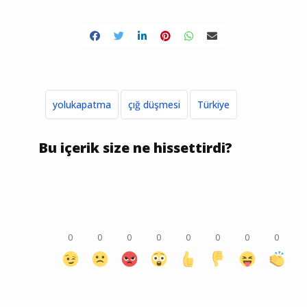
yolukapatma
çığ düşmesi
Türkiye
Bu içerik size ne hissettirdi?
0
0
0
0
0
0
0
0