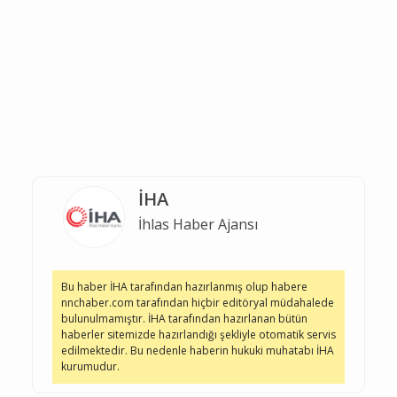
İHA
İhlas Haber Ajansı
Bu haber İHA tarafından hazırlanmış olup habere
nnchaber.com tarafından hiçbir editöryal müdahalede
bulunulmamıştır. İHA tarafından hazırlanan bütün
haberler sitemizde hazırlandığı şekliyle otomatik servis
edilmektedir. Bu nedenle haberin hukuki muhatabı İHA
kurumudur.