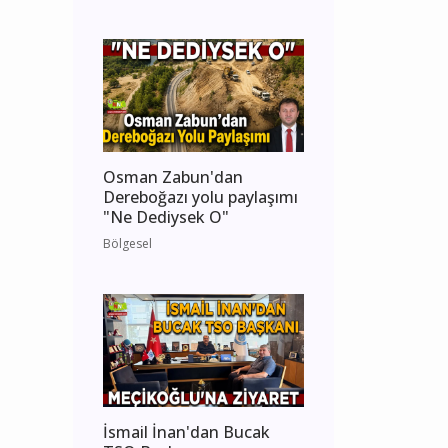
Osman Zabun'dan
Dereboğazı yolu paylaşımı
"Ne Dediysek O"
Bölgesel
İsmail İnan'dan Bucak