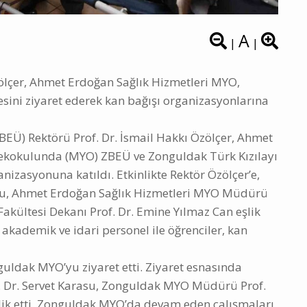
A
|
|
ölçer, Ahmet Erdoğan Sağlık Hizmetleri MYO,
ini ziyaret ederek kan bağışı organizasyonlarına
ZBEÜ) Rektörü Prof. Dr. İsmail Hakkı Özölçer, Ahmet
sekokulunda (MYO) ZBEÜ ve Zonguldak Türk Kızılayı
nizasyonuna katıldı. Etkinlikte Rektör Özölçer’e,
rasu, Ahmet Erdoğan Sağlık Hizmetleri MYO Müdürü
i Fakültesi Dekanı Prof. Dr. Emine Yılmaz Can eşlik
 akademik ve idari personel ile öğrenciler, kan
guldak MYO’yu ziyaret etti. Ziyaret esnasında
f. Dr. Servet Karasu, Zonguldak MYO Müdürü Prof.
ik etti. Zonguldak MYO’da devam eden çalışmaları