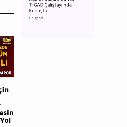
TİGAD Çalıştayı'nda
konuştu
Bölgesel
çin
r
esin
Yol