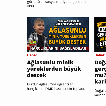
görüntüler sosyal medyada gündem
oldu.
Haber
Haber
Ağlasunlu minik
Doğ
yüreklerden büyük
gerç
destek
mu?
kar
Burdur Ağlasun’da öğrenciler
harçlıklarını DMD hastası için topladı.
Doğal t
karbon