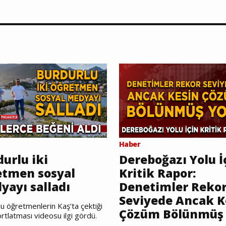
Haber
urlu iki
Dereboğazı Yolu İ
etmen sosyal
Kritik Rapor:
yayı salladı
Denetimler Reko
Seviyede Ancak K
u öğretmenlerin Kaş’ta çektiği
Çözüm Bölünmüş 
rtlatması videosu ilgi gördü.