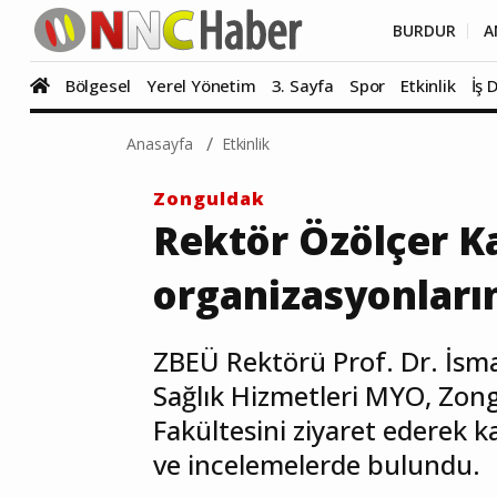
BURDUR
A
Bölgesel
Yerel Yönetim
3. Sayfa
Spor
Etkinlik
İş 
Anasayfa
Etkinlik
Zonguldak
Rektör Özölçer K
organizasyonların
ZBEÜ Rektörü Prof. Dr. İsm
Sağlık Hizmetleri MYO, Zon
Fakültesini ziyaret ederek k
ve incelemelerde bulundu.