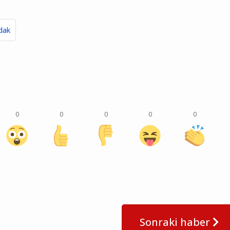
dak
0
0
0
0
0
Sonraki haber