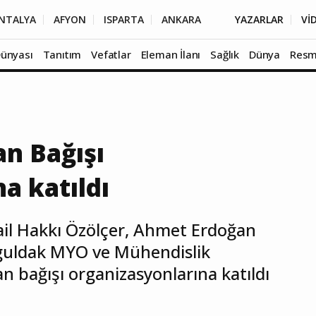
NTALYA
AFYON
ISPARTA
ANKARA
YAZARLAR
Vİ
Dünyası
Tanıtım
Vefatlar
Eleman İlanı
Sağlık
Dünya
Resm
an Bağışı
a katıldı
ail Hakkı Özölçer, Ahmet Erdoğan
guldak MYO ve Mühendislik
an bağışı organizasyonlarına katıldı