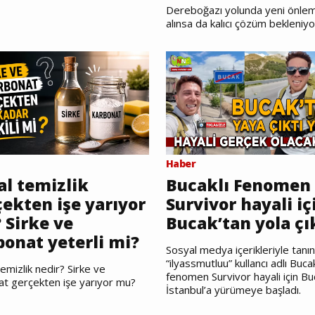
Dereboğazı yolunda yeni önlem
alınsa da kalıcı çözüm bekleniyo
Haber
al temizlik
Bucaklı Fenomen
ekten işe yarıyor
Survivor hayali iç
 Sirke ve
Bucak’tan yola çı
bonat yeterli mi?
Sosyal medya içerikleriyle tanı
“ilyassmutluu” kullancı adlı Bucak
emizlik nedir? Sirke ve
fenomen Survivor hayali için Bu
at gerçekten işe yarıyor mu?
İstanbul’a yürümeye başladı.