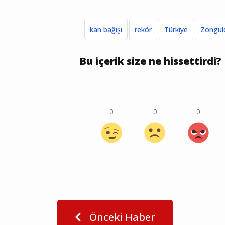
kan bağışı
rekör
Türkiye
Zongul
Bu içerik size ne hissettirdi?
0
0
0
Önceki Haber