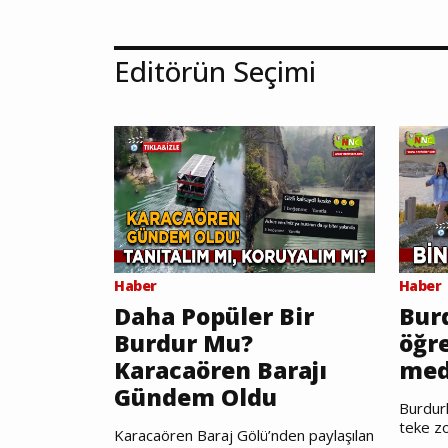
Editörün Seçimi
Haber
Haber
Daha Popüler Bir
Burd
Burdur Mu?
öğr
Karacaören Barajı
med
Gündem Oldu
Burdurl
teke zo
Karacaören Baraj Gölü’nden paylaşılan