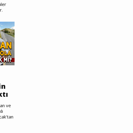
ler
r.
in
ktı
nan ve
lı
cak’tan