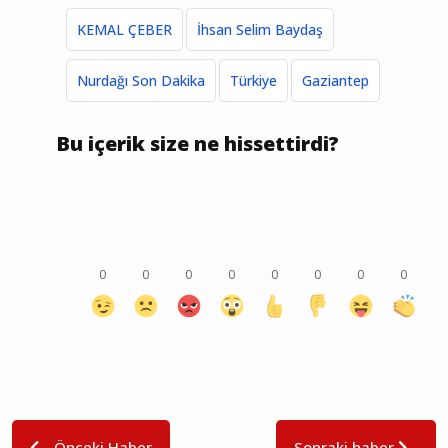
KEMAL ÇEBER
İhsan Selim Baydaş
Nurdağı Son Dakika
Türkiye
Gaziantep
Bu içerik size ne hissettirdi?
0
0
0
0
0
0
0
0
Önceki Haber
Sonraki haber