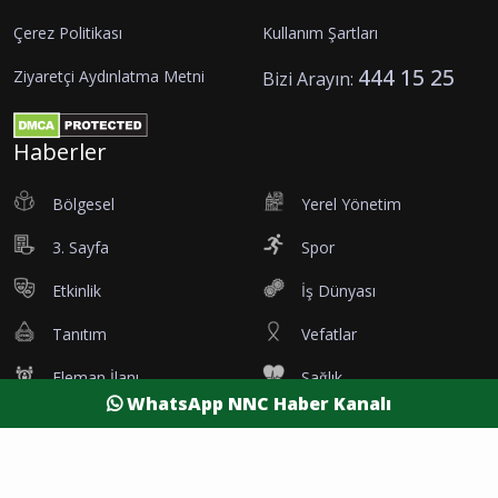
Çerez Politikası
Kullanım Şartları
444 15 25
Ziyaretçi Aydınlatma Metni
Bizi Arayın:
Haberler
Bölgesel
Yerel Yönetim
3. Sayfa
Spor
Etkinlik
İş Dünyası
Tanıtım
Vefatlar
Eleman İlanı
Sağlık
WhatsApp NNC Haber Kanalı
Dünya
Resmi Reklamlar
Kesintiler
Siyaset