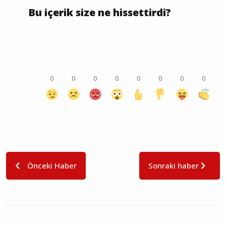
Bu içerik size ne hissettirdi?
0
0
0
0
0
0
0
0
Önceki Haber
Sonraki haber