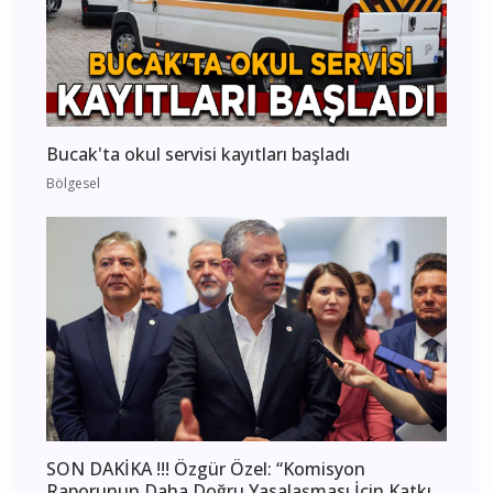
Bucak'ta okul servisi kayıtları başladı
Bölgesel
SON DAKİKA !!! Özgür Özel: “Komisyon
Raporunun Daha Doğru Yasalaşması İçin Katkı