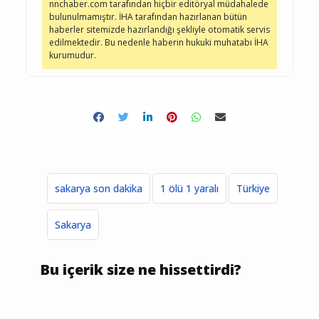
nnchaber.com tarafından hiçbir editöryal müdahalede
bulunulmamıştır. İHA tarafından hazırlanan bütün
haberler sitemizde hazırlandığı şekliyle otomatik servis
edilmektedir. Bu nedenle haberin hukuki muhatabı İHA
kurumudur.
sakarya son dakika
1 ölü 1 yaralı
Türkiye
Sakarya
Bu içerik size ne hissettirdi?