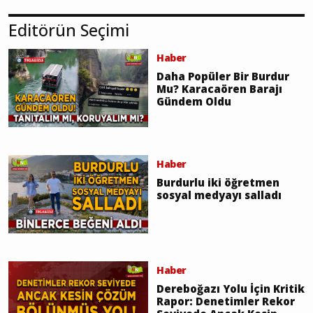
Editörün Seçimi
Haber
Daha Popüler Bir Burdur
Mu? Karacaören Barajı
Gündem Oldu
Haber
Burdurlu iki öğretmen
sosyal medyayı salladı
Haber
Dereboğazı Yolu İçin Kritik
Rapor: Denetimler Rekor