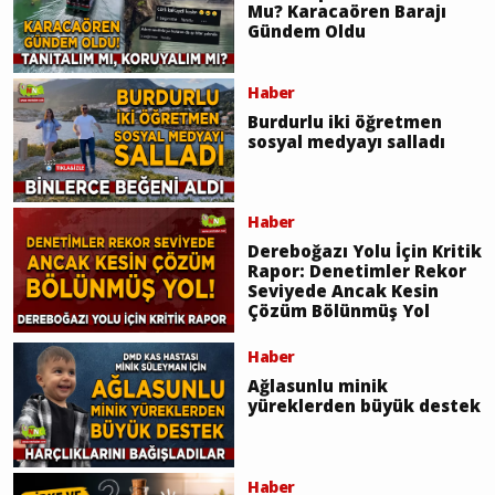
Mu? Karacaören Barajı
Gündem Oldu
Haber
Burdurlu iki öğretmen
sosyal medyayı salladı
Haber
Dereboğazı Yolu İçin Kritik
Rapor: Denetimler Rekor
Seviyede Ancak Kesin
Çözüm Bölünmüş Yol
Haber
Ağlasunlu minik
yüreklerden büyük destek
Haber