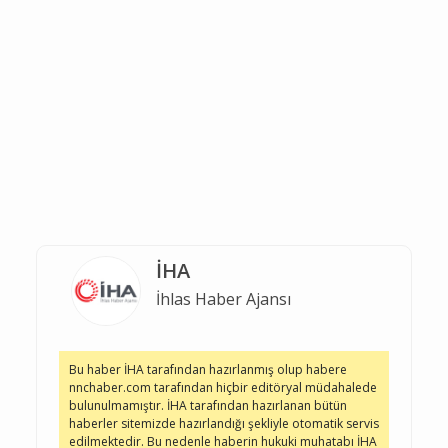
İHA
İhlas Haber Ajansı
Bu haber İHA tarafından hazırlanmış olup habere
nnchaber.com tarafından hiçbir editöryal müdahalede
bulunulmamıştır. İHA tarafından hazırlanan bütün
haberler sitemizde hazırlandığı şekliyle otomatik servis
edilmektedir. Bu nedenle haberin hukuki muhatabı İHA