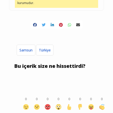
kurumudur.
Samsun
Türkiye
Bu içerik size ne hissettirdi?
0
0
0
0
0
0
0
0