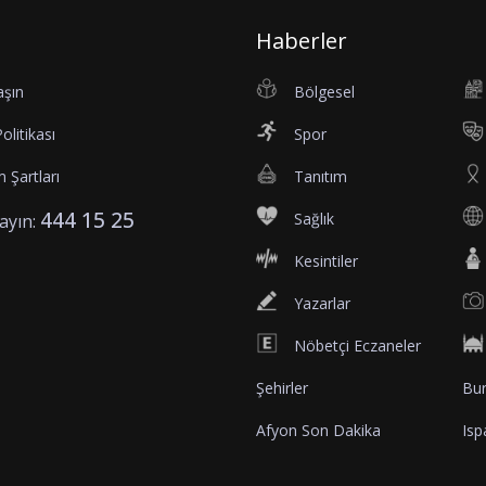
Haberler
aşın
Bölgesel
Politikası
Spor
 Şartları
Tanıtım
444 15 25
Sağlık
rayın:
Kesintiler
Yazarlar
Nöbetçi Eczaneler
Şehirler
Bur
Afyon Son Dakika
Isp