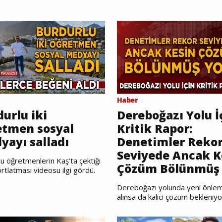
Haber
urlu iki
Dereboğazı Yolu İ
etmen sosyal
Kritik Rapor:
yayı salladı
Denetimler Reko
Seviyede Ancak K
u öğretmenlerin Kaş’ta çektiği
Çözüm Bölünmüş 
rtlatması videosu ilgi gördü.
Dereboğazı yolunda yeni önlem
alınsa da kalıcı çözüm bekleniyo