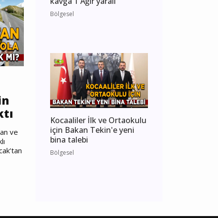
kavga 1 Ağır yaralı
Bölgesel
in
ktı
Kocaaliler İlk ve Ortaokulu
için Bakan Tekin'e yeni
nan ve
bina talebi
lı
cak’tan
Bölgesel