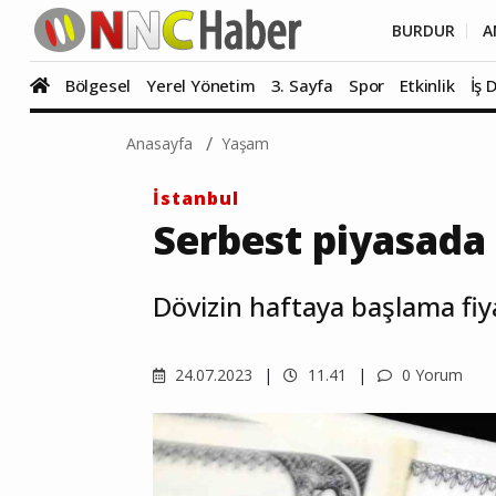
BURDUR
A
Bölgesel
Yerel Yönetim
3. Sayfa
Spor
Etkinlik
İş 
Anasayfa
Yaşam
İstanbul
Serbest piyasada 
Dövizin haftaya başlama fiyat
24.07.2023
11.41
0 Yorum