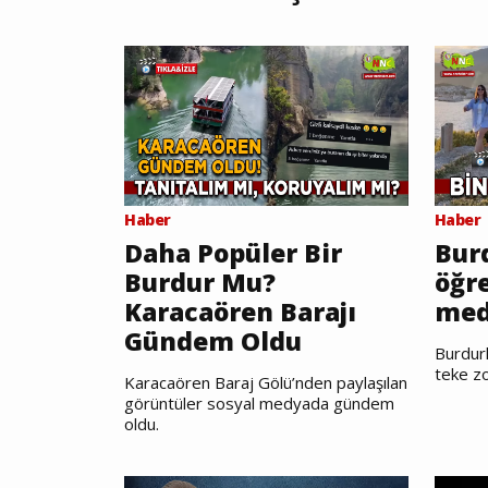
Haber
Haber
Daha Popüler Bir
Burd
Burdur Mu?
öğr
Karacaören Barajı
med
Gündem Oldu
Burdurl
teke zo
Karacaören Baraj Gölü’nden paylaşılan
görüntüler sosyal medyada gündem
oldu.