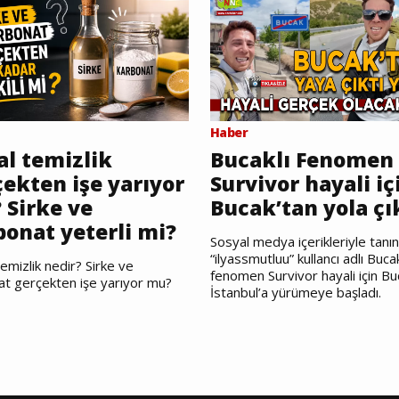
Haber
al temizlik
Bucaklı Fenomen
ekten işe yarıyor
Survivor hayali iç
 Sirke ve
Bucak’tan yola çı
bonat yeterli mi?
Sosyal medya içerikleriyle tanı
“ilyassmutluu” kullancı adlı Bucak
emizlik nedir? Sirke ve
fenomen Survivor hayali için Bu
at gerçekten işe yarıyor mu?
İstanbul’a yürümeye başladı.