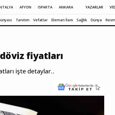
NTALYA
AFYON
ISPARTA
ANKARA
YAZARLAR
Vİ
Dünyası
Tanıtım
Vefatlar
Eleman İlanı
Sağlık
Dünya
Resm
döviz fiyatları
ları işte detaylar..