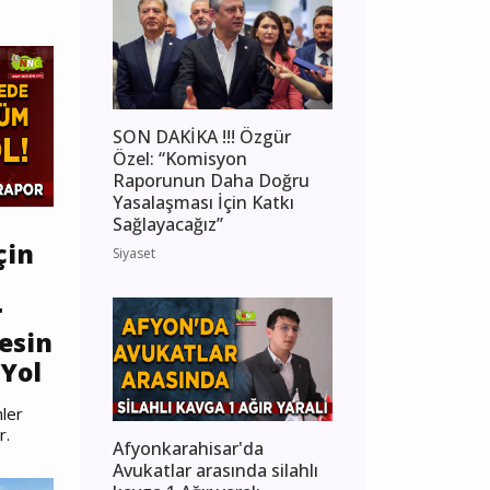
SON DAKİKA !!! Özgür
Özel: “Komisyon
Raporunun Daha Doğru
Yasalaşması İçin Katkı
Sağlayacağız”
çin
Siyaset
r
esin
Yol
ler
r.
Afyonkarahisar'da
Avukatlar arasında silahlı