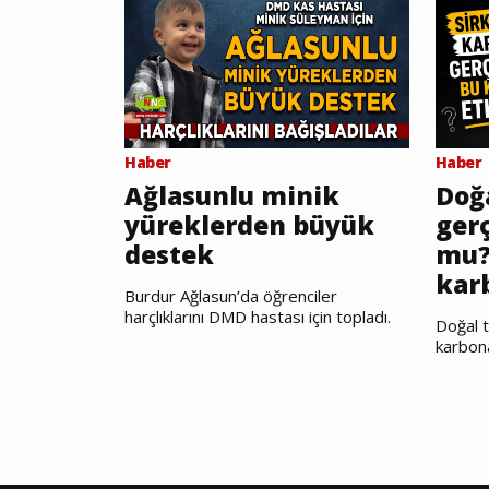
Haber
Haber
Ağlasunlu minik
Doğ
yüreklerden büyük
gerç
destek
mu?
kar
Burdur Ağlasun’da öğrenciler
harçlıklarını DMD hastası için topladı.
Doğal t
karbon