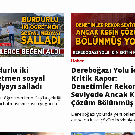
Haber
urlu iki
Dereboğazı Yolu İ
etmen sosyal
Kritik Rapor:
yayı salladı
Denetimler Reko
Seviyede Ancak K
u öğretmenlerin Kaş’ta çektiği
Çözüm Bölünmüş 
rtlatması videosu ilgi gördü.
Dereboğazı yolunda yeni önlem
alınsa da kalıcı çözüm bekleniyo