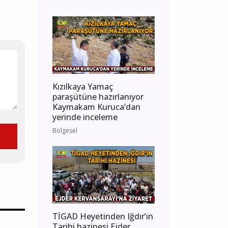
Kızılkaya Yamaç
paraşütüne hazırlanıyor
Kaymakam Kuruca’dan
yerinde inceleme
Bölgesel
TİGAD Heyetinden Iğdır’ın
Tarihi hazinesi Ejder