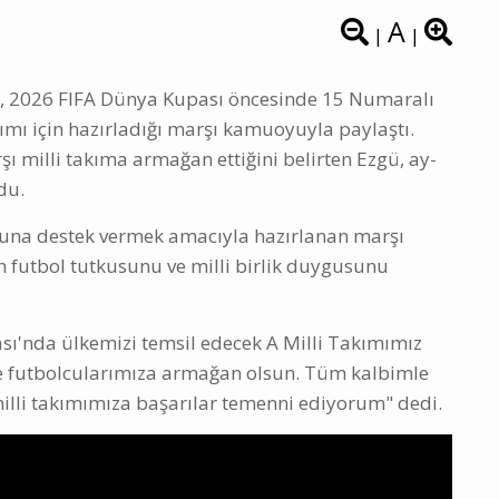
A
|
|
ü, 2026 FIFA Dünya Kupası öncesinde 15 Numaralı
ımı için hazırladığı marşı kamuoyuyla paylaştı.
şı milli takıma armağan ettiğini belirten Ezgü, ay-
du.
ğuna destek vermek amacıyla hazırlanan marşı
n futbol tutkusunu ve milli birlik duygusunu
sı'nda ülkemizi temsil edecek A Milli Takımımız
ve futbolcularımıza armağan olsun. Tüm kalbimle
milli takımımıza başarılar temenni ediyorum" dedi.