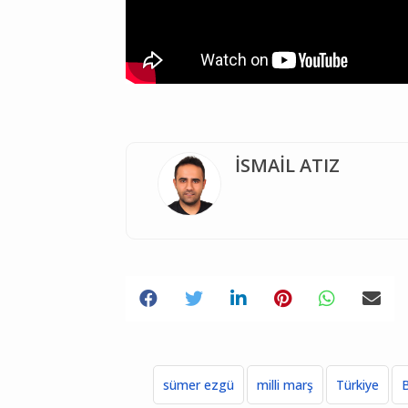
İSMAİL ATIZ
sümer ezgü
milli marş
Türkiye