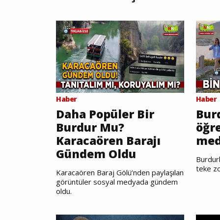
Haber
Haber
Daha Popüler Bir
Burd
Burdur Mu?
öğr
Karacaören Barajı
med
Gündem Oldu
Burdurl
teke zo
Karacaören Baraj Gölü’nden paylaşılan
görüntüler sosyal medyada gündem
oldu.