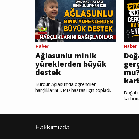
Haber
Haber
Ağlasunlu minik
Doğ
yüreklerden büyük
gerç
destek
mu?
kar
Burdur Ağlasun’da öğrenciler
harçlıklarını DMD hastası için topladı.
Doğal t
karbon
Hakkımızda