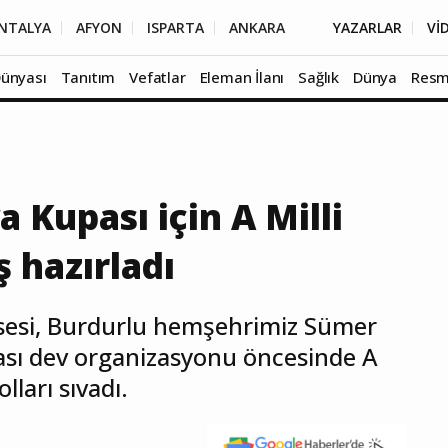
NTALYA
AFYON
ISPARTA
ANKARA
YAZARLAR
Vİ
Dünyası
Tanıtım
Vefatlar
Eleman İlanı
Sağlık
Dünya
Resm
Kupası için A Milli
 hazırladı
 sesi, Burdurlu hemşehrimiz Sümer
sı dev organizasyonu öncesinde A
lları sıvadı.