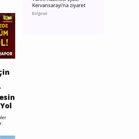
Kervansarayı’na ziyaret
Bölgesel
çin
r
esin
Yol
ler
r.