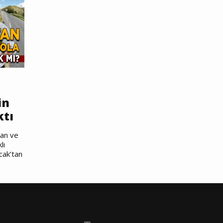
in
ktı
nan ve
lı
cak’tan