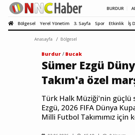
BURDUR
A
Bölgesel
Yerel Yönetim
3. Sayfa
Spor
Etkinlik
İş 
Anasayfa
Bölgesel
Burdur
/
Bucak
Sümer Ezgü Dünya 
Takım'a özel marş
Türk Halk Müziği'nin güçlü
Ezgü, 2026 FIFA Dünya Kupa
Milli Futbol Takımımız için ko