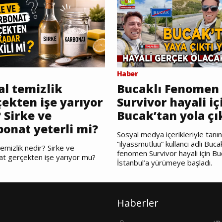
Haber
al temizlik
Bucaklı Fenomen
ekten işe yarıyor
Survivor hayali iç
 Sirke ve
Bucak’tan yola çı
bonat yeterli mi?
Sosyal medya içerikleriyle tanı
“ilyassmutluu” kullancı adlı Bucak
emizlik nedir? Sirke ve
fenomen Survivor hayali için Bu
at gerçekten işe yarıyor mu?
İstanbul’a yürümeye başladı.
Haberler