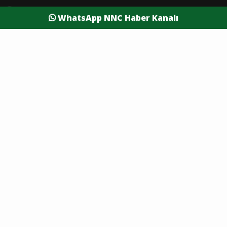
Etkinlik
İş Dünyası
WhatsApp NNC Haber Kanalı
Tanıtım
Vefatlar
Eleman İlanı
Sağlık
Dünya
Resmi Reklamlar
Kesintiler
Siyaset
Yaşam
Yazarlar
Foto Galeri
Video Galeri
Nöbetçi Eczaneler
Namaz Vakitleri
Hava Durumu
Şehirler
Burdur Son Dakika
Antalya Son Dakika
Afyon Son Dakika
Isparta Son Dakika