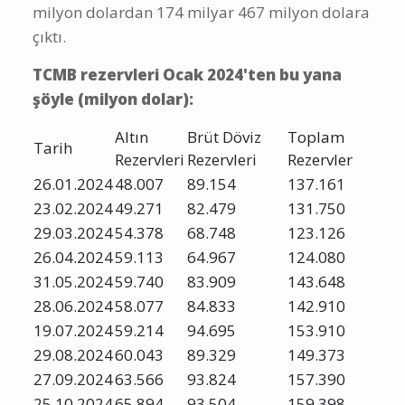
milyon dolardan 174 milyar 467 milyon dolara
çıktı.
TCMB rezervleri Ocak 2024'ten bu yana
şöyle (milyon dolar):
Altın
Brüt Döviz
Toplam
Tarih
Rezervleri
Rezervleri
Rezervler
26.01.2024
48.007
89.154
137.161
23.02.2024
49.271
82.479
131.750
29.03.2024
54.378
68.748
123.126
26.04.2024
59.113
64.967
124.080
31.05.2024
59.740
83.909
143.648
28.06.2024
58.077
84.833
142.910
19.07.2024
59.214
94.695
153.910
29.08.2024
60.043
89.329
149.373
27.09.2024
63.566
93.824
157.390
25.10.2024
65.894
93.504
159.398