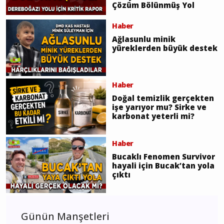
Çözüm Bölünmüş Yol
Haber
Ağlasunlu minik
yüreklerden büyük destek
Haber
Doğal temizlik gerçekten
işe yarıyor mu? Sirke ve
karbonat yeterli mi?
Haber
Bucaklı Fenomen Survivor
hayali için Bucak’tan yola
çıktı
Günün Manşetleri