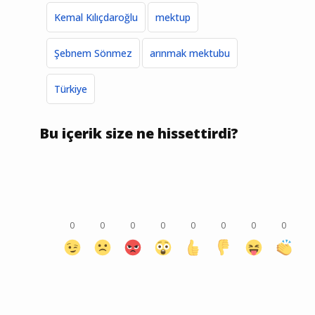
Kemal Kılıçdaroğlu
mektup
Şebnem Sönmez
arınmak mektubu
Türkiye
Bu içerik size ne hissettirdi?
0
0
0
0
0
0
0
0