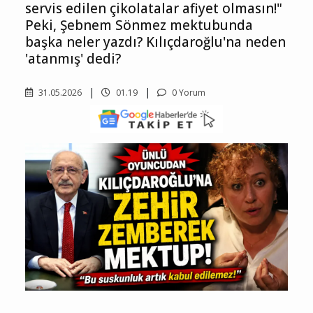
Peki, Şebnem Sönmez mektubunda
başka neler yazdı? Kılıçdaroğlu'na neden
'atanmış' dedi?
31.05.2026
01.19
0 Yorum