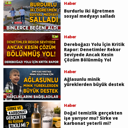
Burdurlu iki öğretmen
sosyal medyayı salladı
Haber
Dereboğazı Yolu İçin Kritik
Rapor: Denetimler Rekor
Seviyede Ancak Kesin
Çözüm Bölünmüş Yol
Haber
Ağlasunlu minik
yüreklerden büyük destek
Haber
Doğal temizlik gerçekten
işe yarıyor mu? Sirke ve
karbonat yeterli mi?