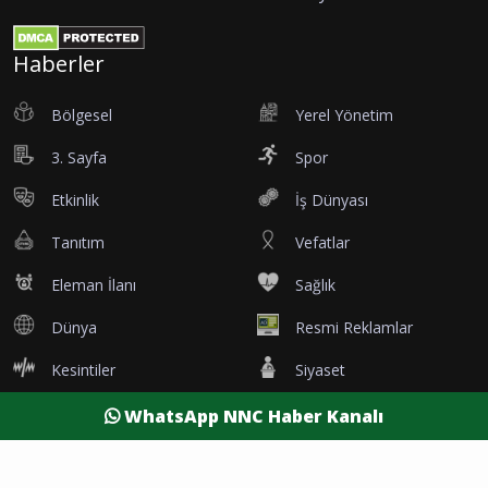
Haberler
Bölgesel
Yerel Yönetim
3. Sayfa
Spor
Etkinlik
İş Dünyası
Tanıtım
Vefatlar
Eleman İlanı
Sağlık
Dünya
Resmi Reklamlar
Kesintiler
Siyaset
WhatsApp NNC Haber Kanalı
Yaşam
Yazarlar
Foto Galeri
Video Galeri
Nöbetçi Eczaneler
Namaz Vakitleri