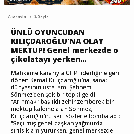
Anasayfa
3. Sayfa
ÜNLÜ OYUNCUDAN
KILIÇDAROĞLU'NA OLAY
MEKTUP! Genel merkezde o
çikolatayı yerken...
Mahkeme kararıyla CHP liderliğine geri
dönen Kemal Kılıçdaroğlu’na, sanat
dünyasının usta ismi Şebnem
Sönmez’den şok bir tepki geldi.
"Arınmak" başlıklı zehir zemberek bir
mektup kaleme alan Sönmez,
Kılıçdaroğlu'nu sert sözlerle bombaladı:
"Seçilmiş genel başkan yağmurda
sırılsıklam yürürken, genel merkezde
servis edilen çikolatalar afiyet olmasın!"