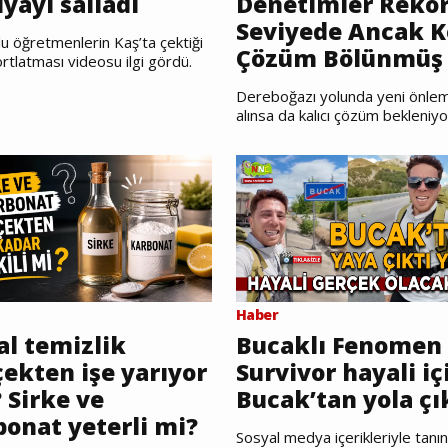
yayı salladı
Denetimler Reko
Seviyede Ancak K
u öğretmenlerin Kaş’ta çektiği
Çözüm Bölünmüş 
rtlatması videosu ilgi gördü.
Dereboğazı yolunda yeni önlem
alınsa da kalıcı çözüm bekleniyo
Haber
al temizlik
Bucaklı Fenomen
ekten işe yarıyor
Survivor hayali iç
 Sirke ve
Bucak’tan yola çı
bonat yeterli mi?
Sosyal medya içerikleriyle tanı