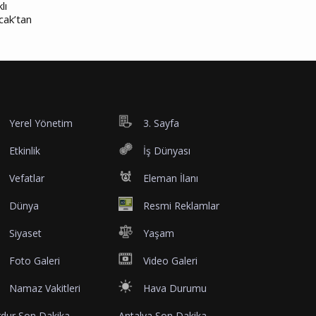
lı
cak’tan
Yerel Yönetim
3. Sayfa
Etkinlik
İş Dünyası
Vefatlar
Eleman İlanı
Dünya
Resmi Reklamlar
Siyaset
Yaşam
Foto Galeri
Video Galeri
Namaz Vakitleri
Hava Durumu
dur Son Dakika
Antalya Son Dakika