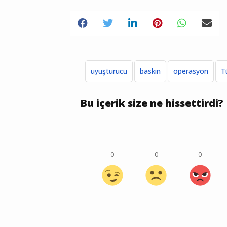
uyuşturucu
baskın
operasyon
T
Bu içerik size ne hissettirdi?
0
0
0