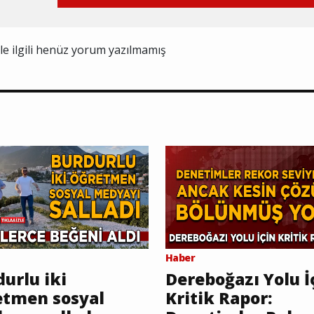
ile ilgili henüz yorum yazılmamış
Haber
urlu iki
Dereboğazı Yolu İ
etmen sosyal
Kritik Rapor: