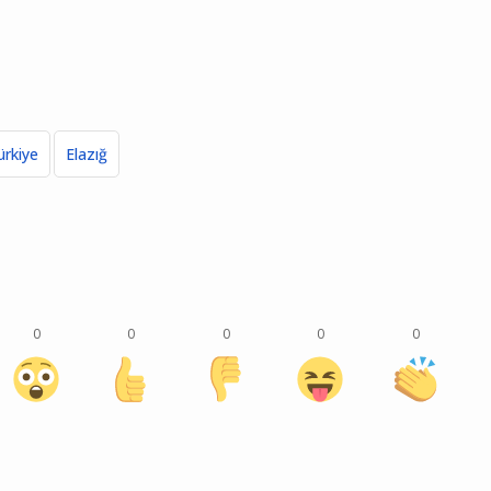
ürkiye
Elazığ
0
0
0
0
0