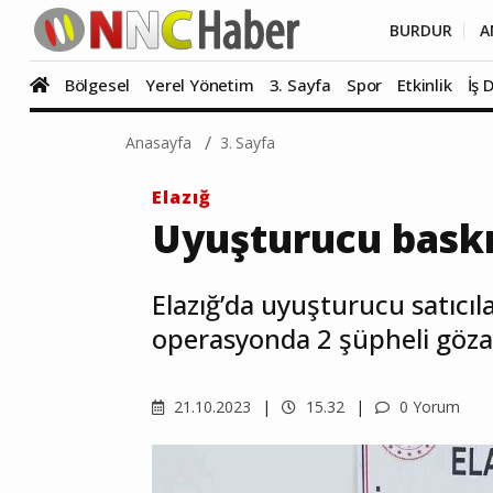
BURDUR
A
Bölgesel
Yerel Yönetim
3. Sayfa
Spor
Etkinlik
İş 
Anasayfa
3. Sayfa
Elazığ
Uyuşturucu baskı
Elazığ’da uyuşturucu satıcı
operasyonda 2 şüpheli gözal
21.10.2023
15.32
0 Yorum