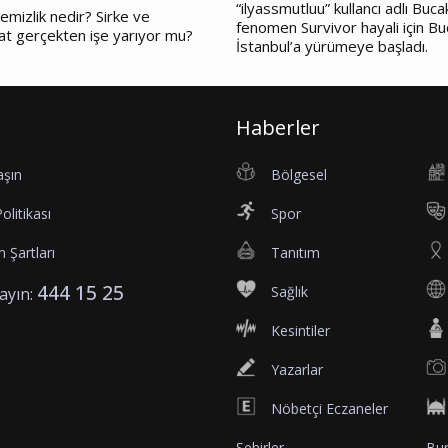
“ilyassmutluu” kullancı adlı Bucak
emizlik nedir? Sirke ve
fenomen Survivor hayali için Bu
at gerçekten işe yarıyor mu?
İstanbul’a yürümeye başladı.
Haberler
aşın
Bölgesel
Politikası
Spor
 Şartları
Tanıtım
444 15 25
Sağlık
rayın:
Kesintiler
Yazarlar
Nöbetçi Eczaneler
Şehirler
Bur