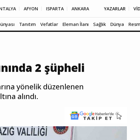
NTALYA
AFYON
ISPARTA
ANKARA
YAZARLAR
Vİ
Dünyası
Tanıtım
Vefatlar
Eleman İlanı
Sağlık
Dünya
Resm
nında 2 şüpheli
larına yönelik düzenlenen
tına alındı.