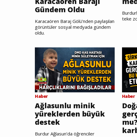
Karacaören Barajı
med
Gündem Oldu
Burdurl
teke zo
Karacaören Baraj Gölü’nden paylaşılan
görüntüler sosyal medyada gündem
oldu.
Haber
Haber
Ağlasunlu minik
Doğ
yüreklerden büyük
gerç
destek
mu?
kar
Burdur Ağlasun’da öğrenciler