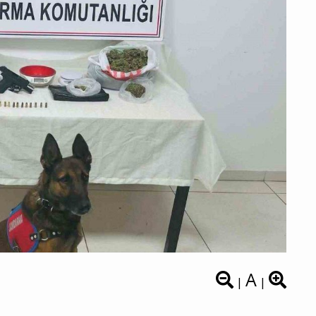
A
|
|