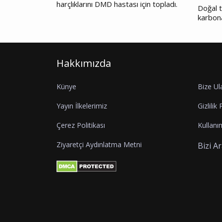
harçlıklarını DMD hastası için topladı.
Doğal t
karbon
Hakkımızda
Künye
Bize Ul
Yayın İlkelerimiz
Gizlilik 
Çerez Politikası
Kullanım
Ziyaretçi Aydınlatma Metni
Bizi A