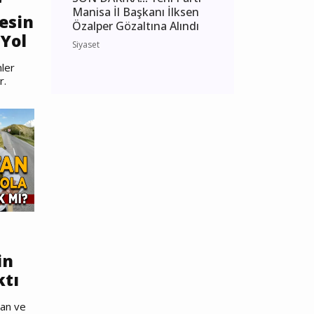
r
Manisa İl Başkanı İlksen
esin
Özalper Gözaltına Alındı
Yol
Siyaset
ler
r.
in
ktı
nan ve