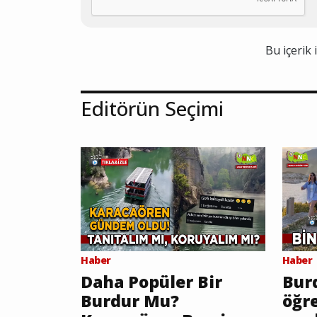
Bu içerik 
Editörün Seçimi
Haber
Haber
Daha Popüler Bir
Burd
Burdur Mu?
öğr