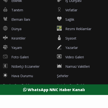
Etkinlik
İş Dünyası
Tanıtım
Vefatlar
Eleman İlanı
Sağlık
Dünya
Resmi Reklamlar
Kesintiler
Siyaset
Yaşam
Yazarlar
Foto Galeri
Video Galeri
Nöbetçi Eczaneler
Namaz Vakitleri
Hava Durumu
Şehirler
Burdur Son Dakika
Antalya Son Dakika
WhatsApp NNC Haber Kanalı
Afyon Son Dakika
Isparta Son Dakika
Denizli Son Dakika