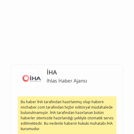
İHA
İhlas Haber Ajansı
Bu haber İHA tarafından hazırlanmış olup habere
nnchaber.com tarafından hiçbir editöryal müdahalede
bulunulmamıştır. İHA tarafından hazırlanan bütün
haberler sitemizde hazırlandığı şekliyle otomatik servis
edilmektedir. Bu nedenle haberin hukuki muhatabı İHA
kurumudur.