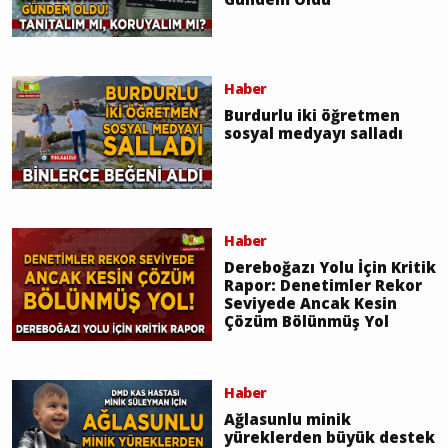
Haber
Burdurlu iki öğretmen
sosyal medyayı salladı
Haber
Dereboğazı Yolu İçin Kritik
Rapor: Denetimler Rekor
Seviyede Ancak Kesin
Çözüm Bölünmüş Yol
Haber
Ağlasunlu minik
yüreklerden büyük destek