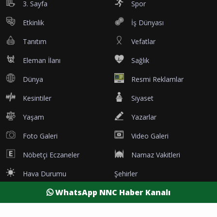
3. Sayfa
Spor
Etkinlik
İş Dünyası
Tanıtım
Vefatlar
Eleman İlanı
Sağlık
Dünya
Resmi Reklamlar
Kesintiler
Siyaset
Yaşam
Yazarlar
Foto Galeri
Video Galeri
Nöbetçi Eczaneler
Namaz Vakitleri
Hava Durumu
Şehirler
WhatsApp NNC Haber Kanalı
Burdur Son Dakika
Antalya Son Dakika
Afyon Son Dakika
Isparta Son Dakika