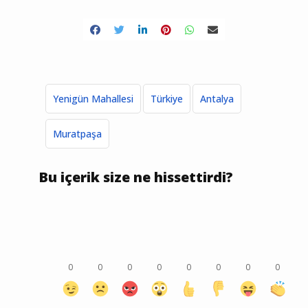
Yenigün Mahallesi
Türkiye
Antalya
Muratpaşa
Bu içerik size ne hissettirdi?
0
0
0
0
0
0
0
0