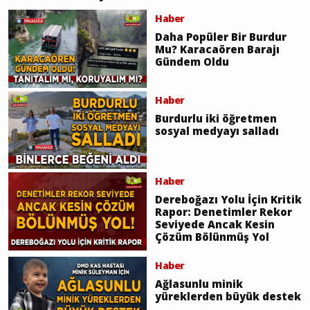
Haber
Daha Popüler Bir Burdur
Mu? Karacaören Barajı
Gündem Oldu
Haber
Burdurlu iki öğretmen
sosyal medyayı salladı
Haber
Dereboğazı Yolu İçin Kritik
Rapor: Denetimler Rekor
Seviyede Ancak Kesin
Çözüm Bölünmüş Yol
Haber
Ağlasunlu minik
yüreklerden büyük destek