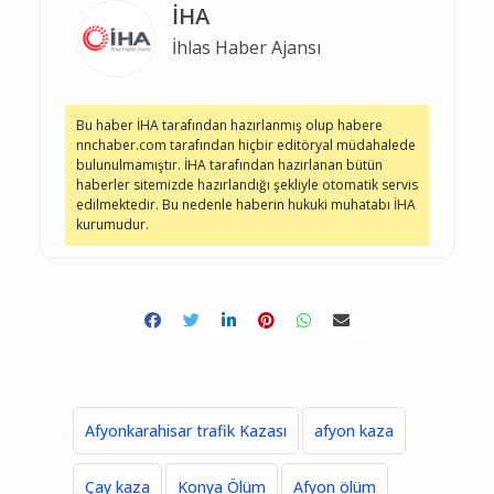
İHA
İhlas Haber Ajansı
Bu haber İHA tarafından hazırlanmış olup habere
nnchaber.com tarafından hiçbir editöryal müdahalede
bulunulmamıştır. İHA tarafından hazırlanan bütün
haberler sitemizde hazırlandığı şekliyle otomatik servis
edilmektedir. Bu nedenle haberin hukuki muhatabı İHA
kurumudur.
Afyonkarahisar trafik Kazası
afyon kaza
Çay kaza
Konya Ölüm
Afyon ölüm