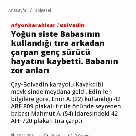
Anasayfa
Bölgesel
Afyonkarahisar
/
Bolvadin
Yoğun siste Babasının
kullandığı tıra arkadan
çarpan genç sürücü
hayatını kaybetti. Babanın
zor anları
Çay-Bolvadin karayolu Kavakdibi
mevkisinde meydana geldi. Edinilen
bilgilere göre, Emir A. (22) kullandığı 42
ABE 809 plakalı tır ile önünde seyreden
babası Mahmut A. (54) idaresindeki 42
AFF 720 plakalı tıra çarptı
13.11.2024
08.44
0 Yorum