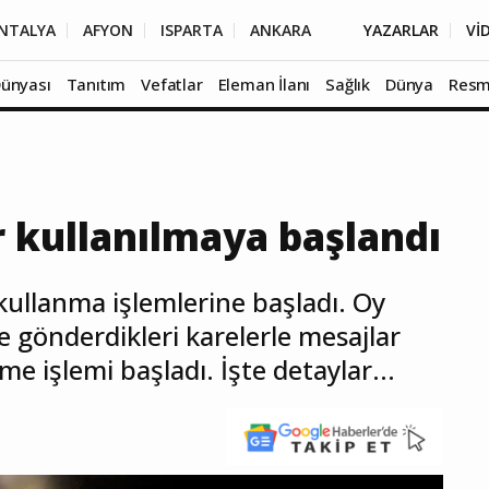
NTALYA
AFYON
ISPARTA
ANKARA
YAZARLAR
Vİ
Dünyası
Tanıtım
Vefatlar
Eleman İlanı
Sağlık
Dünya
Resm
r kullanılmaya başlandı
kullanma işlemlerine başladı. Oy
e gönderdikleri karelerle mesajlar
rme işlemi başladı. İşte detaylar...