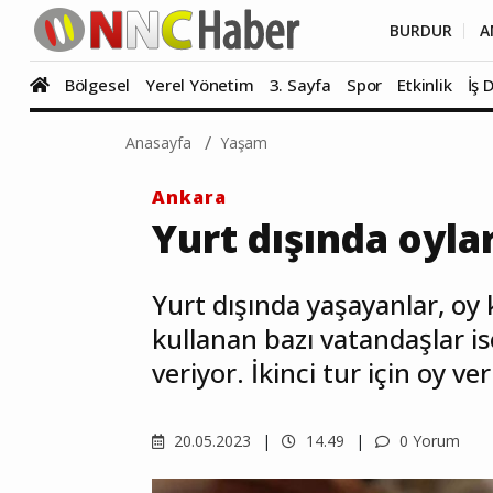
BURDUR
A
Bölgesel
Yerel Yönetim
3. Sayfa
Spor
Etkinlik
İş 
Anasayfa
Yaşam
Ankara
Yurt dışında oyla
Yurt dışında yaşayanlar, oy 
kullanan bazı vatandaşlar is
veriyor. İkinci tur için oy ve
20.05.2023
14.49
0 Yorum