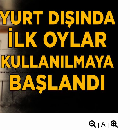
A
|
|