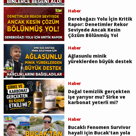
Haber
Dereboğazı Yolu İçin Kritik
Rapor: Denetimler Rekor
Seviyede Ancak Kesin
Çözüm Bölünmüş Yol
Haber
Ağlasunlu minik
yüreklerden büyük destek
Haber
Doğal temizlik gerçekten
işe yarıyor mu? Sirke ve
karbonat yeterli mi?
Haber
Bucaklı Fenomen Survivor
hayali için Bucak’tan yola