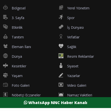
Bölgesel
Yerel Yönetim
3. Sayfa
Spor
Etkinlik
İş Dünyası
Tanıtım
Vefatlar
Eleman İlanı
Sağlık
Dünya
Resmi Reklamlar
Kesintiler
Siyaset
Yaşam
Yazarlar
Foto Galeri
Video Galeri
Nöbetçi Eczaneler
Namaz Vakitleri
WhatsApp NNC Haber Kanalı
Hava Durumu
Şehirler