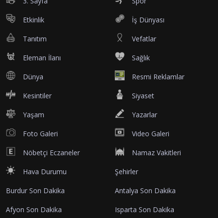
3. Sayfa
Spor
Etkinlik
İş Dünyası
Tanıtım
Vefatlar
Eleman İlanı
Sağlık
Dünya
Resmi Reklamlar
Kesintiler
Siyaset
Yaşam
Yazarlar
Foto Galeri
Video Galeri
Nöbetçi Eczaneler
Namaz Vakitleri
Hava Durumu
Şehirler
Burdur Son Dakika
Antalya Son Dakika
Afyon Son Dakika
Isparta Son Dakika