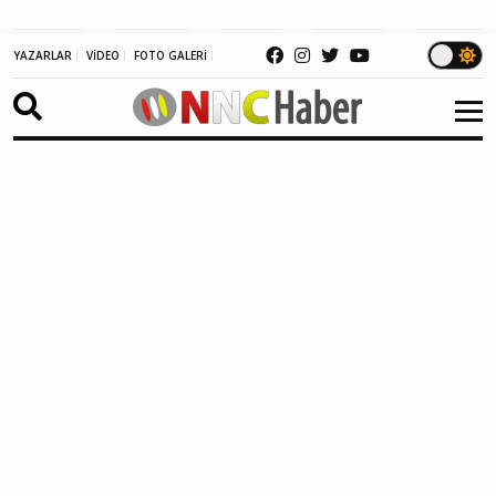
BURDUR
ANTALYA
AFYON
ISPARTA
ANKARA
YAZARLAR
VİDEO
FOTO GALERİ