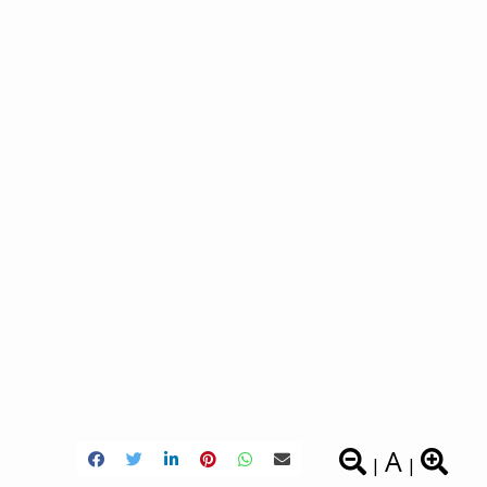
A
|
|