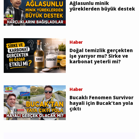
Ağlasunlu minik
yüreklerden büyük destek
Haber
Doğal temizlik gerçekten
işe yarıyor mu? Sirke ve
karbonat yeterli mi?
Haber
Bucaklı Fenomen Survivor
hayali için Bucak’tan yola
çıktı