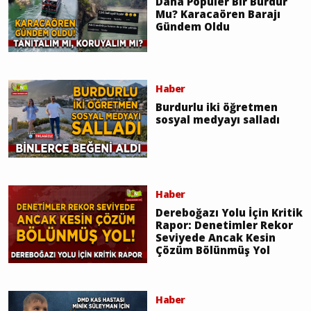
Daha Popüler Bir Burdur
Mu? Karacaören Barajı
Gündem Oldu
Haber
Burdurlu iki öğretmen
sosyal medyayı salladı
Haber
Dereboğazı Yolu İçin Kritik
Rapor: Denetimler Rekor
Seviyede Ancak Kesin
Çözüm Bölünmüş Yol
Haber