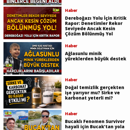
Haber
Dereboğazı Yolu İçin Kritik
Rapor: Denetimler Rekor
Seviyede Ancak Kesin
Çözüm Bölünmüş Yol
Haber
Ağlasunlu minik
yüreklerden büyük destek
Haber
Doğal temizlik gerçekten
işe yarıyor mu? Sirke ve
karbonat yeterli mi?
Haber
Bucaklı Fenomen Survivor
hayali için Bucak’tan yola