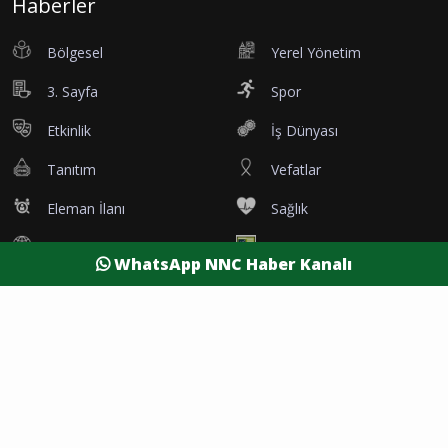
Haberler
Bölgesel
Yerel Yönetim
3. Sayfa
Spor
Etkinlik
İş Dünyası
Tanıtım
Vefatlar
Eleman İlanı
Sağlık
Dünya
Resmi Reklamlar
WhatsApp NNC Haber Kanalı
Kesintiler
Siyaset
Yaşam
Yazarlar
Foto Galeri
Video Galeri
Nöbetçi Eczaneler
Namaz Vakitleri
Hava Durumu
Şehirler