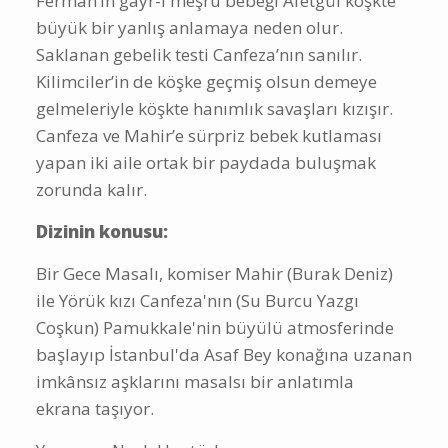
Ferman’ın gayr-ı meşru bebeği Afetgül köşkte
büyük bir yanlış anlamaya neden olur.
Saklanan gebelik testi Canfeza’nın sanılır.
Kilimciler’in de köşke geçmiş olsun demeye
gelmeleriyle köşkte hanımlık savaşları kızışır.
Canfeza ve Mahir’e sürpriz bebek kutlaması
yapan iki aile ortak bir paydada buluşmak
zorunda kalır.
Dizinin konusu:
Bir Gece Masalı, komiser Mahir (Burak Deniz)
ile Yörük kızı Canfeza'nın (Su Burcu Yazgı
Coşkun) Pamukkale'nin büyülü atmosferinde
başlayıp İstanbul'da Asaf Bey konağına uzanan
imkânsız aşklarını masalsı bir anlatımla
ekrana taşıyor.