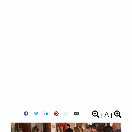
A
|
|