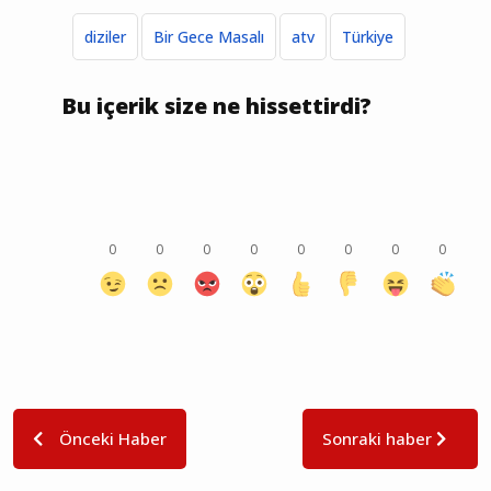
diziler
Bir Gece Masalı
atv
Türkiye
Bu içerik size ne hissettirdi?
0
0
0
0
0
0
0
0
Önceki Haber
Sonraki haber