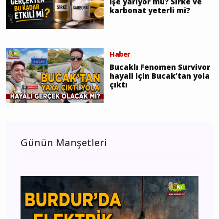
işe yarıyor mu? Sirke ve
karbonat yeterli mi?
Haber
Bucaklı Fenomen Survivor
hayali için Bucak’tan yola
çıktı
Günün Manşetleri