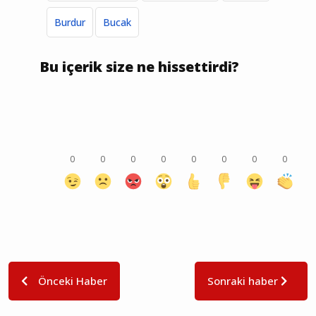
Burdur
Bucak
Bu içerik size ne hissettirdi?
0
0
0
0
0
0
0
0
Önceki Haber
Sonraki haber