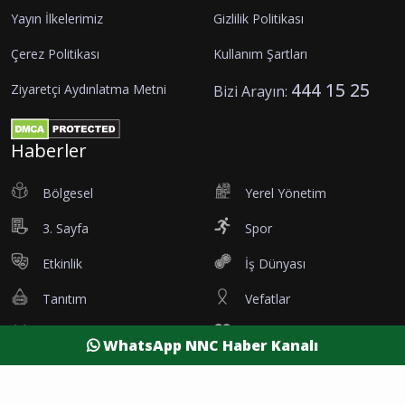
Yayın İlkelerimiz
Gizlilik Politikası
Çerez Politikası
Kullanım Şartları
444 15 25
Ziyaretçi Aydınlatma Metni
Bizi Arayın:
Haberler
Bölgesel
Yerel Yönetim
3. Sayfa
Spor
Etkinlik
İş Dünyası
Tanıtım
Vefatlar
Eleman İlanı
Sağlık
WhatsApp NNC Haber Kanalı
Dünya
Resmi Reklamlar
Kesintiler
Siyaset