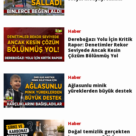
Haber
Dereboğazı Yolu İçin Kritik
Rapor: Denetimler Rekor
Seviyede Ancak Kesin
Çözüm Bölünmüş Yol
Haber
Ağlasunlu minik
yüreklerden büyük destek
Haber
Doğal temizlik gerçekten