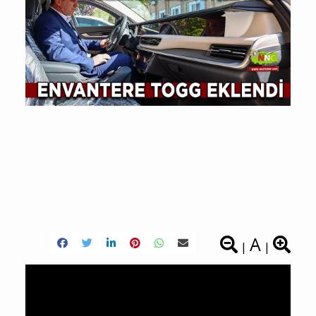
A
|
|