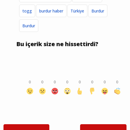
togg
burdur haber
Türkiye
Burdur
Burdur
Bu içerik size ne hissettirdi?
0
0
0
0
0
0
0
0