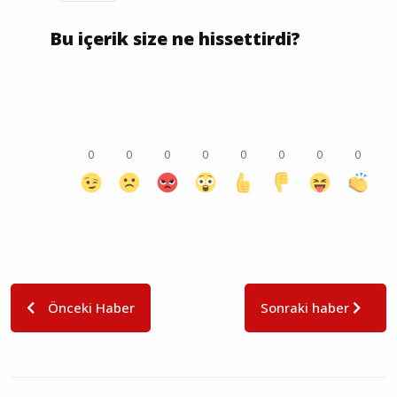
Bu içerik size ne hissettirdi?
0
0
0
0
0
0
0
0
Önceki Haber
Sonraki haber