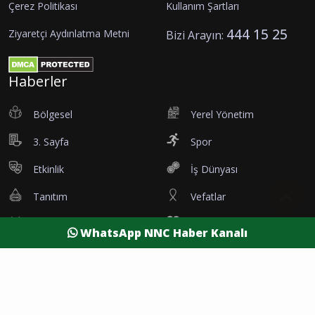
Çerez Politikası
Kullanım Şartları
444 15 25
Ziyaretçi Aydınlatma Metni
Bizi Arayın:
Haberler
Bölgesel
Yerel Yönetim
3. Sayfa
Spor
Etkinlik
İş Dünyası
Tanıtım
Vefatlar
Eleman İlanı
Sağlık
WhatsApp NNC Haber Kanalı
Dünya
Resmi Reklamlar
Kesintiler
Siyaset
Yaşam
Yazarlar