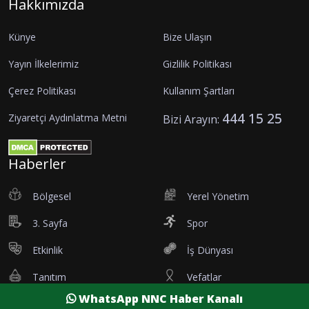
Hakkımızda
Künye
Bize Ulaşın
Yayın İlkelerimiz
Gizlilik Politikası
Çerez Politikası
Kullanım Şartları
444 15 25
Ziyaretçi Aydınlatma Metni
Bizi Arayın:
Haberler
Bölgesel
Yerel Yönetim
3. Sayfa
Spor
Etkinlik
İş Dünyası
Tanıtım
Vefatlar
WhatsApp NNC Haber Kanalı
Eleman İlanı
Sağlık