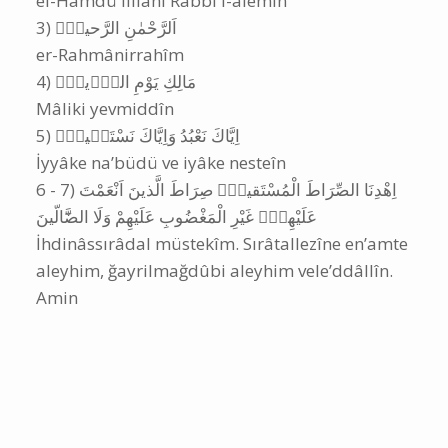
el-Hamdü lillâhi Rabbi'l-âlemîn
‎3) اَلرَّحْمٰنِ الرَّحيمِۙ
er-Rahmânirrahîm
‎4) مَالِكِ يَوْمِ الدّ۪ينِۜ
Mâliki yevmiddîn
‎5) اِيَّاكَ نَعْبُدُ وَاِيَّاكَ نَسْتَع۪ينُۜ
İyyâke na’büdü ve iyâke nesteîn
‎6 - 7) اِهْدِنَا الصِّرَاطَ الْمُسْتَقيمَۙ صِرَاطَ الَّذينَ اَنْعَمْتَ
عَلَيْهِمْۙ غَيْرِ الْمَغْضُوبِ عَلَيْهِمْ وَلَا الضَّٓالّينَ
İhdinâssırâdal müstekîm. Sırâtallezîne en’amte
aleyhim, ğayrilmağdûbi aleyhim vele’ddâllîn.
Amin