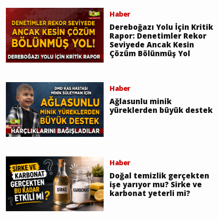
Haber
Dereboğazı Yolu İçin Kritik
Rapor: Denetimler Rekor
Seviyede Ancak Kesin
Çözüm Bölünmüş Yol
Haber
Ağlasunlu minik
yüreklerden büyük destek
Haber
Doğal temizlik gerçekten
işe yarıyor mu? Sirke ve
karbonat yeterli mi?