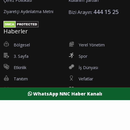
Çerez Politikası
Kullanım Şartları
444 15 25
Ziyaretçi Aydınlatma Metni
Bizi Arayın:
Haberler
Bölgesel
Yerel Yönetim
3. Sayfa
Spor
Etkinlik
İş Dünyası
Tanıtım
Vefatlar
Eleman İlanı
Sağlık
WhatsApp NNC Haber Kanalı
Dünya
Resmi Reklamlar
Kesintiler
Siyaset
Yaşam
Yazarlar