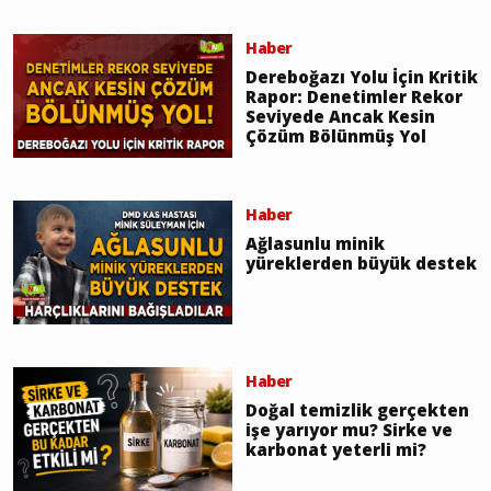
Haber
Dereboğazı Yolu İçin Kritik
Rapor: Denetimler Rekor
Seviyede Ancak Kesin
Çözüm Bölünmüş Yol
Haber
Ağlasunlu minik
yüreklerden büyük destek
Haber
Doğal temizlik gerçekten
işe yarıyor mu? Sirke ve
karbonat yeterli mi?