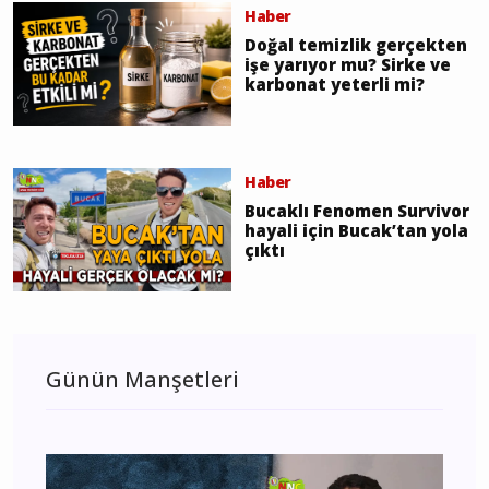
Haber
Doğal temizlik gerçekten
işe yarıyor mu? Sirke ve
karbonat yeterli mi?
Haber
Bucaklı Fenomen Survivor
hayali için Bucak’tan yola
çıktı
Günün Manşetleri