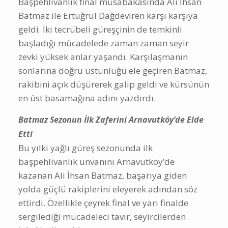
Başpehlivanlık final müsabakasında Ali İhsan
Batmaz ile Ertuğrul Dağdeviren karşı karşıya
geldi. İki tecrübeli güreşçinin de temkinli
başladığı mücadelede zaman zaman seyir
zevki yüksek anlar yaşandı. Karşılaşmanın
sonlarına doğru üstünlüğü ele geçiren Batmaz,
rakibini açık düşürerek galip geldi ve kürsünün
en üst basamağına adını yazdırdı.
Batmaz Sezonun İlk Zaferini Arnavutköy’de Elde
Etti
Bu yılki yağlı güreş sezonunda ilk
başpehlivanlık unvanını Arnavutköy’de
kazanan Ali İhsan Batmaz, başarıya giden
yolda güçlü rakiplerini eleyerek adından söz
ettirdi. Özellikle çeyrek final ve yarı finalde
sergilediği mücadeleci tavır, seyircilerden