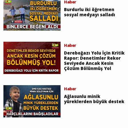
Haber
Burdurlu iki öğretmen
sosyal medyayı salladı
Haber
Dereboğazı Yolu İçin Kritik
Rapor: Denetimler Rekor
Seviyede Ancak Kesin
Çözüm Bölünmüş Yol
Haber
Ağlasunlu minik
yüreklerden büyük destek