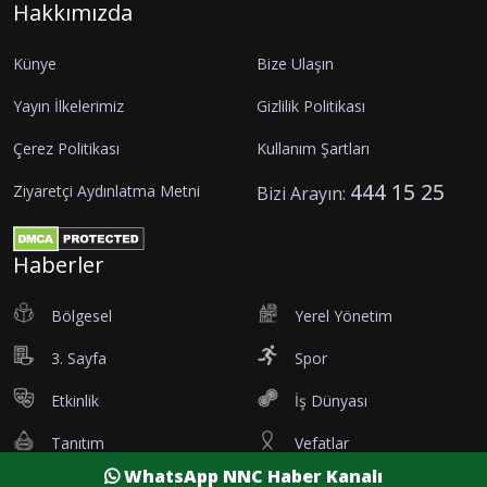
Hakkımızda
Künye
Bize Ulaşın
Yayın İlkelerimiz
Gizlilik Politikası
Çerez Politikası
Kullanım Şartları
444 15 25
Ziyaretçi Aydınlatma Metni
Bizi Arayın:
Haberler
Bölgesel
Yerel Yönetim
3. Sayfa
Spor
Etkinlik
İş Dünyası
Tanıtım
Vefatlar
WhatsApp NNC Haber Kanalı
Eleman İlanı
Sağlık