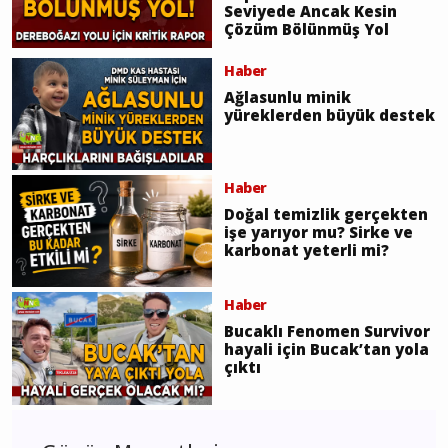
Seviyede Ancak Kesin
Çözüm Bölünmüş Yol
Haber
Ağlasunlu minik
yüreklerden büyük destek
Haber
Doğal temizlik gerçekten
işe yarıyor mu? Sirke ve
karbonat yeterli mi?
Haber
Bucaklı Fenomen Survivor
hayali için Bucak’tan yola
çıktı