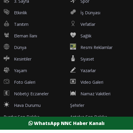
3. Sayfa
Spor
Etkinlik
İş Dünyası
Tanıtım
Vefatlar
Eleman İlanı
Sağlık
Dünya
Resmi Reklamlar
Kesintiler
Siyaset
Yaşam
Yazarlar
Foto Galeri
Video Galeri
Nöbetçi Eczaneler
Namaz Vakitleri
Hava Durumu
Şehirler
Burdur Son Dakika
Antalya Son Dakika
WhatsApp NNC Haber Kanalı
Afyon Son Dakika
Isparta Son Dakika