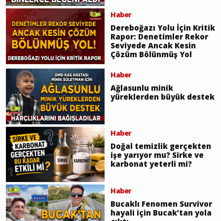
Haber
Dereboğazı Yolu İçin Kritik
Rapor: Denetimler Rekor
Seviyede Ancak Kesin
Çözüm Bölünmüş Yol
Haber
Ağlasunlu minik
yüreklerden büyük destek
Haber
Doğal temizlik gerçekten
işe yarıyor mu? Sirke ve
karbonat yeterli mi?
Haber
Bucaklı Fenomen Survivor
hayali için Bucak’tan yola