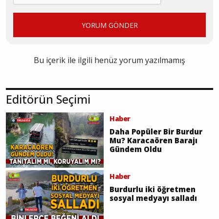
YORUM GÖNDER
Bu içerik ile ilgili henüz yorum yazılmamış
Editörün Seçimi
Haber
Daha Popüler Bir Burdur
Mu? Karacaören Barajı
Gündem Oldu
Haber
Burdurlu iki öğretmen
sosyal medyayı salladı