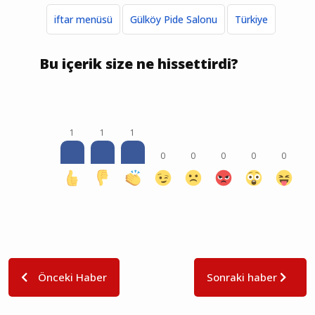
iftar menüsü
Gülköy Pide Salonu
Türkiye
Bu içerik size ne hissettirdi?
1
1
1
0
0
0
0
0
Önceki Haber
Sonraki haber