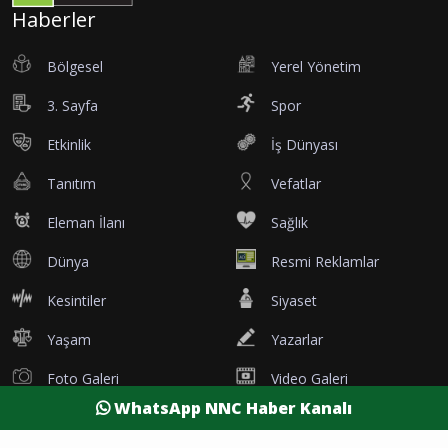
Haberler
Bölgesel
Yerel Yönetim
3. Sayfa
Spor
Etkinlik
İş Dünyası
Tanıtım
Vefatlar
Eleman İlanı
Sağlık
Dünya
Resmi Reklamlar
Kesintiler
Siyaset
Yaşam
Yazarlar
Foto Galeri
Video Galeri
WhatsApp NNC Haber Kanalı
Nöbetçi Eczaneler
Namaz Vakitleri