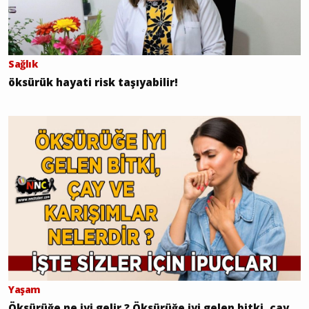
Sağlık
öksürük hayati risk taşıyabilir!
Yaşam
Öksürüğe ne iyi gelir ? Öksürüğe iyi gelen bitki, çay