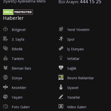
444 15 25
Ziyaretçi Aydınlatma Metni
Bizi Arayın:
Haberler
Bölgesel
Yerel Yönetim
3. Sayfa
Spor
Etkinlik
İş Dünyası
Tanıtım
Vefatlar
Eleman İlanı
Sağlık
Dünya
Resmi Reklamlar
Kesintiler
Siyaset
Yaşam
Yazarlar
Foto Galeri
Video Galeri