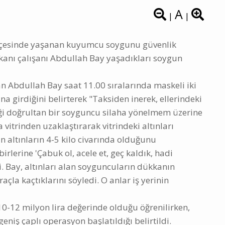
A
|
|
ilçesinde yaşanan kuyumcu soygunu güvenlik
anı çalışanı Abdullah Bay yaşadıkları soygun
an Abdullah Bay saat 11.00 sıralarında maskeli iki
a girdiğini belirterek "Taksiden inerek, ellerindeki
feği doğrultan bir soyguncu silaha yönelmem üzerine
la vitrinden uzaklaştırarak vitrindeki altınları
 altınların 4-5 kilo civarında olduğunu
lerine 'Çabuk ol, acele et, geç kaldık, hadi
i. Bay, altınları alan soyguncuların dükkanın
açla kaçtıklarını söyledi. O anlar iş yerinin
10-12 milyon lira değerinde olduğu öğrenilirken,
niş çaplı operasyon başlatıldığı belirtildi.