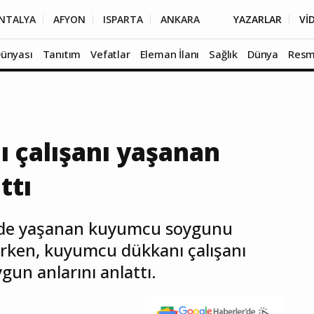
NTALYA
AFYON
ISPARTA
ANKARA
YAZARLAR
Vİ
Dünyası
Tanıtım
Vefatlar
Eleman İlanı
Sağlık
Dünya
Resm
 çalışanı yaşanan
ttı
inde yaşanan kuyumcu soygunu
ırken, kuyumcu dükkanı çalışanı
gun anlarını anlattı.