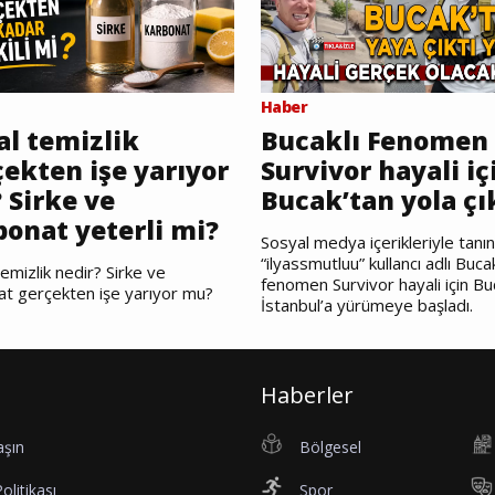
Haber
al temizlik
Bucaklı Fenomen
ekten işe yarıyor
Survivor hayali iç
 Sirke ve
Bucak’tan yola çı
bonat yeterli mi?
Sosyal medya içerikleriyle tanı
“ilyassmutluu” kullancı adlı Bucak
emizlik nedir? Sirke ve
fenomen Survivor hayali için Bu
at gerçekten işe yarıyor mu?
İstanbul’a yürümeye başladı.
Haberler
aşın
Bölgesel
Politikası
Spor