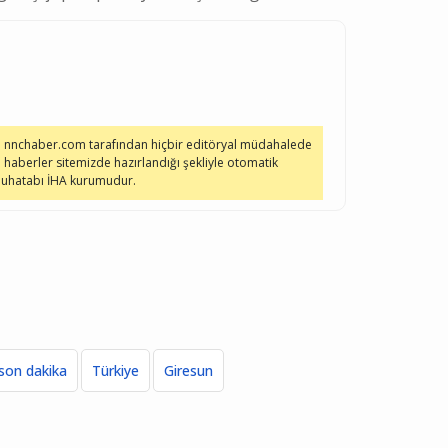
e nnchaber.com tarafından hiçbir editöryal müdahalede
 haberler sitemizde hazırlandığı şekliyle otomatik
 muhatabı İHA kurumudur.
son dakika
Türkiye
Giresun