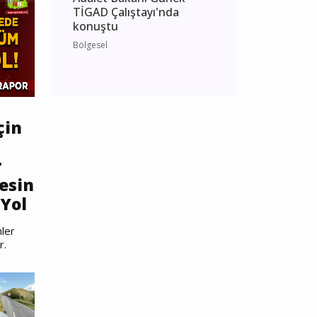
TİGAD Çalıştayı'nda
konuştu
Bölgesel
çin
r
esin
Yol
ler
r.