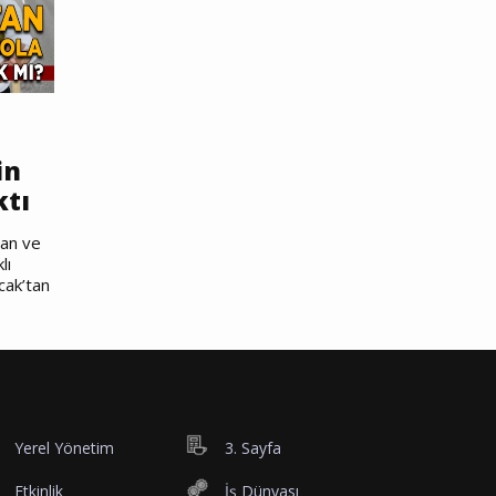
in
ktı
nan ve
lı
cak’tan
Yerel Yönetim
3. Sayfa
Etkinlik
İş Dünyası