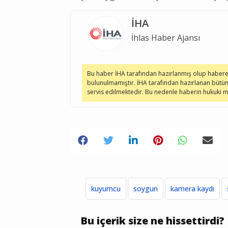
İHA
İhlas Haber Ajansı
Bu haber İHA tarafından hazırlanmış olup haber
bulunulmamıştır. İHA tarafından hazırlanan bütün
servis edilmektedir. Bu nedenle haberin hukuki
kuyumcu
soygun
kamera kaydı
Bu içerik size ne hissettirdi?