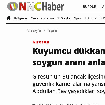
BURDUR
A
Bölgesel
Yerel Yönetim
3. Sayfa
Spor
Etkinlik
İş 
Anasayfa
Yaşam
Giresun
Kuyumcu dükkanı
soygun anını anla
Giresun’un Bulancak ilçes
güvenlik kameralarına yans
Abdullah Bay yaşadıkları soy