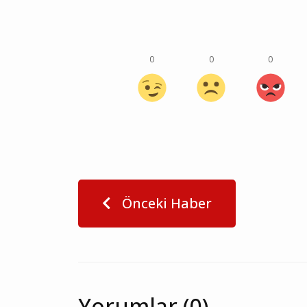
0
0
0
Önceki Haber
Yorumlar (0)