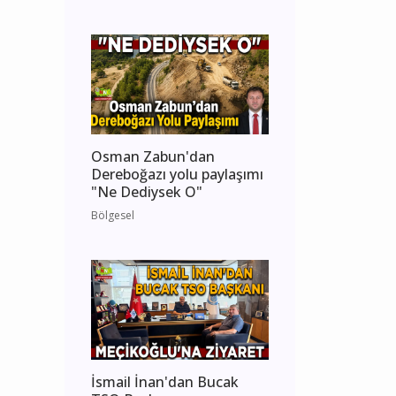
Osman Zabun'dan
Dereboğazı yolu paylaşımı
"Ne Dediysek O"
Bölgesel
İsmail İnan'dan Bucak