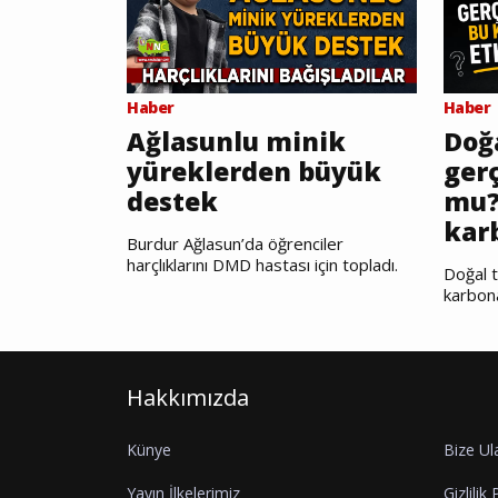
Haber
Haber
Ağlasunlu minik
Doğ
yüreklerden büyük
gerç
destek
mu?
kar
Burdur Ağlasun’da öğrenciler
harçlıklarını DMD hastası için topladı.
Doğal t
karbon
Hakkımızda
Künye
Bize Ul
Yayın İlkelerimiz
Gizlilik 