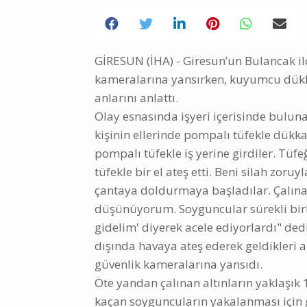
GİRESUN (İHA) - Giresun’un Bulancak 
kameralarına yansırken, kuyumcu dükk
anlarını anlattı.
Olay esnasında işyeri içerisinde bulun
kişinin ellerinde pompalı tüfekle dükkan
pompalı tüfekle iş yerine girdiler. Tü
tüfekle bir el ateş etti. Beni silah zoruy
çantaya doldurmaya başladılar. Çalınan
düşünüyorum. Soyguncular sürekli birbir
gidelim' diyerek acele ediyorlardı" ded
dışında havaya ateş ederek geldikleri ar
güvenlik kameralarına yansıdı.
Öte yandan çalınan altınların yaklaşık 
kaçan soyguncuların yakalanması için ge