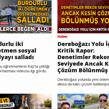
Haber
urlu iki
Dereboğazı Yolu İ
etmen sosyal
Kritik Rapor:
yayı salladı
Denetimler Reko
Seviyede Ancak K
u öğretmenlerin Kaş’ta çektiği
Çözüm Bölünmüş 
rtlatması videosu ilgi gördü.
Dereboğazı yolunda yeni önlem
alınsa da kalıcı çözüm bekleniyo