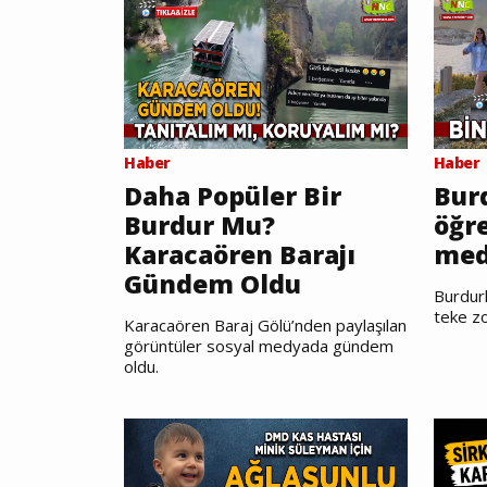
Haber
Haber
Daha Popüler Bir
Burd
Burdur Mu?
öğr
Karacaören Barajı
med
Gündem Oldu
Burdurl
teke zo
Karacaören Baraj Gölü’nden paylaşılan
görüntüler sosyal medyada gündem
oldu.